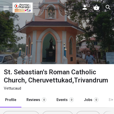
St. Sebastian's Roman Catholic
Church, Cheruvettukad,Trivandrum
Vettucaud
Profile
Reviews
Events
Jobs
St
0
0
0