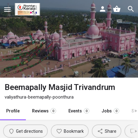
Beemapally Masjid Trivandrum
valiyathura-beemapally-poonthura
Profile
Reviews
Events
Jobs
St
0
0
0
Get directions
Bookmark
Share