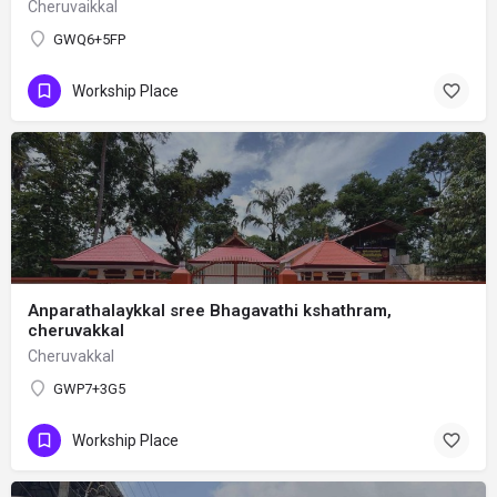
Cheruvaikkal
GWQ6+5FP
Workship Place
Anparathalaykkal sree Bhagavathi kshathram,
cheruvakkal
Cheruvakkal
GWP7+3G5
Workship Place