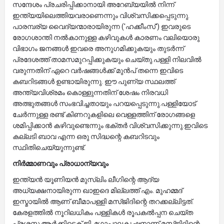
സന്ദേശം പ്രചരിപ്പിക്കാനായി അറേബ്യയിൽ നിന്ന്
ഇന്ത്യയിലെത്തിയവരാണെന്നും വിശ്വസിക്കപ്പെടുന്നു.​
പാരമ്പര്യ വൈദ്യന്മാരായിരുന്ന ('ഹക്കീംസ്') ഇവരുടെ
രോഗശാന്തി നൽകാനുള്ള കഴിവുകൾ കാരണം വലിയൊരു
വിഭാഗം ജനങ്ങൾ ഇവരെ അനുഗമിക്കുകയും തുടർന്ന്
പ്രദേശത്ത് താമസമുറപ്പിക്കുകയും ചെയ്തു.​പള്ളി നിലവിൽ
വരുന്നതിന് ഏറെ വർഷങ്ങൾക്ക് മുൻപ് തന്നെ ഇവിടെ
കബറിടങ്ങൾ ഉണ്ടായിരുന്നു. ഈ പുണ്യ സ്ഥലത്ത്
അന്ത്യവിശ്രമം കൊള്ളുന്നതിന് ശേഷം നിരവധി
അത്ഭുതങ്ങൾ സംഭവിച്ചതായും പറയപ്പെടുന്നു.​പള്ളിയോട്
ചേർന്നുള്ള രണ്ട് കിണറുകളിലെ വെള്ളത്തിന് രോഗങ്ങളെ
ശമിപ്പിക്കാൻ കഴിവുണ്ടെന്നും ഭക്തർ വിശ്വസിക്കുന്നു.​ഇവിടെ
കല്ലടി ബാവ എന്ന ഒരു സിദ്ധന്റെ കബറിടവും
സ്ഥിതിചെയ്യുന്നുണ്ട്.
നിർമ്മാണവും പ്രാധാന്യവും
​ഇന്ത്യൻ യൂണിയൻ മുസ്‌ലിം ലീഗിന്റെ ആദ്യ
അധ്യക്ഷനായിരുന്ന ഖാഇദെ മില്ലത്ത് എം. മുഹമ്മദ്
ഇസ്മായിൽ ആണ് ബീമാപള്ളി മസ്ജിദിന്റെ തറക്കല്ലിട്ടത്.​
കേരളത്തിൽ നൂറിലധികം പള്ളികൾ രൂപകൽപ്പന ചെയ്ത
പ്രശസ്ത ആർക്കിടെക്റ്റ് ജി. ഗോപാലകൃഷ്ണനാണ് മസ്ജിദിന്റെ